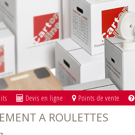
its
Devis en ligne
Points de vente
EMENT A ROULETTES
g