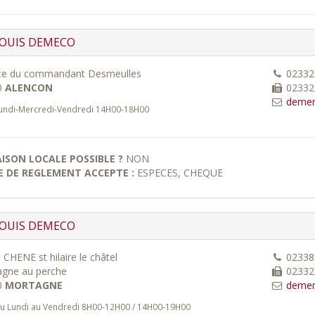
JOUIS DEMECO
ce du commandant Desmeulles
02332
0
ALENCON
02332
demen
undi-Mercredi-Vendredi 14H00-18H00
AISON LOCALE POSSIBLE ?
NON
 DE REGLEMENT ACCEPTE :
ESPECES, CHEQUE
JOUIS DEMECO
 CHENE st hilaire le châtel
02338
gne au perche
02332
0
MORTAGNE
demen
u Lundi au Vendredi 8H00-12H00 / 14H00-19H00