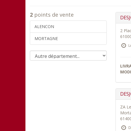
2
points de vente
DES
ALENCON
2 Pla
6100
MORTAGNE
L
LIVR
MODE
DES
ZA Le
Morta
6140
D